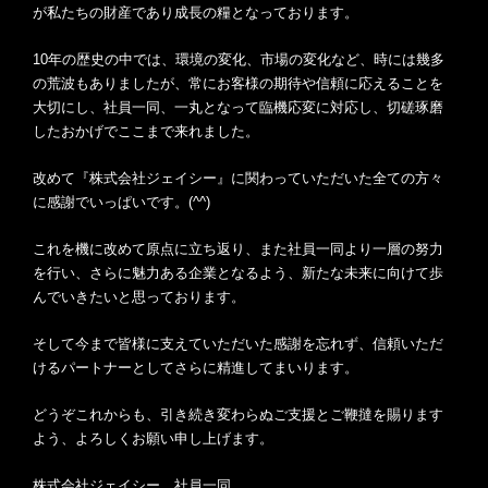
が私たちの財産であり成長の糧となっております。
10年の歴史の中では、環境の変化、市場の変化など、時には幾多
の荒波もありましたが、常にお客様の期待や信頼に応えることを
大切にし、社員一同、一丸となって臨機応変に対応し、切磋琢磨
したおかげでここまで来れました。
改めて『株式会社ジェイシー』に関わっていただいた全ての方々
に感謝でいっぱいです。(^^)
これを機に改めて原点に立ち返り、また社員一同より一層の努力
を行い、さらに魅力ある企業となるよう、新たな未来に向けて歩
んでいきたいと思っております。
そして今まで皆様に支えていただいた感謝を忘れず、信頼いただ
けるパートナーとしてさらに精進してまいります。
どうぞこれからも、引き続き変わらぬご支援とご鞭撻を賜ります
よう、よろしくお願い申し上げます。
株式会社ジェイシー 社員一同