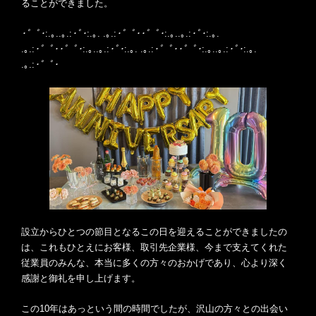
ることができました。
･゜ﾟ･
:.｡..｡.:
･ﾟ･
:.｡. .｡.:
･゜ﾟ･･゜ﾟ･
:.｡..｡.:
･ﾟ･
:.｡.
.｡.:
･゜ﾟ･･゜ﾟ･
:.｡..｡.:
･ﾟ･
:.｡. .｡.:
･゜ﾟ･･゜ﾟ･
:.｡..｡.:
･ﾟ･
:.｡.
.｡.:
･゜ﾟ･
設立からひとつの節目となるこの日を迎えることができましたの
は、これもひとえにお客様、取引先企業様、今まで支えてくれた
従業員のみんな、本当に多くの方々のおかげであり、心より深く
感謝と御礼を申し上げます。
この10年はあっという間の時間でしたが、沢山の方々との出会い