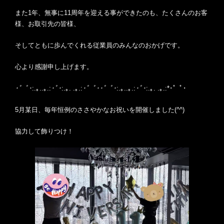
また1年、無事に11周年を迎える事ができたのも、たくさんのお客
様、お取引先の皆様、
そしてともに歩んでくれる従業員のみんなのおかげです。
心より感謝申し上げます。
･゜ﾟ･
:.｡..｡.:
･ﾟ･
:.｡. .｡.:
･゜ﾟ･･゜ﾟ･
:.｡..｡.:
･ﾟ･
:.｡. .｡.:*･゜ﾟ･
5月某日、毎年恒例のささやかなお祝いを開催しました(^^)
協力して飾りつけ！