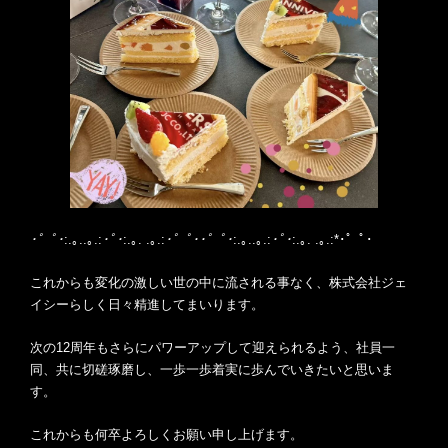
･゜ﾟ･
:.｡..｡.:
･ﾟ･
:.｡. .｡.:
･゜ﾟ･･゜ﾟ･
:.｡..｡.:
･ﾟ･
:.｡. .｡.:*･゜ﾟ･
これからも変化の激しい世の中に流される事なく、株式会社ジェ
イシーらしく日々精進してまいります。
次の12周年もさらにパワーアップして迎えられるよう、社員一
同、共に切磋琢磨し、一歩一歩着実に歩んでいきたいと思いま
す。
これからも何卒よろしくお願い申し上げます。