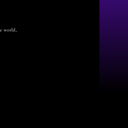
e world,
e