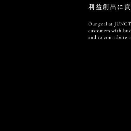
利益創出に
Our goal at JUNC
customers with bus
and to contribute t