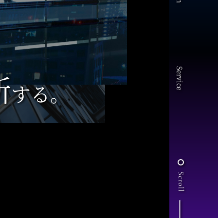
Service
新
する。
Scroll