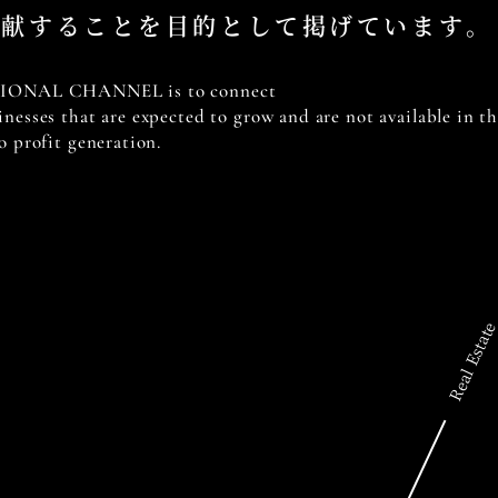
貢献することを
目的として掲げています。
TIONAL CHANNEL is to connect
inesses that are expected
to grow and are not available in th
o profit generation.
Real Estat