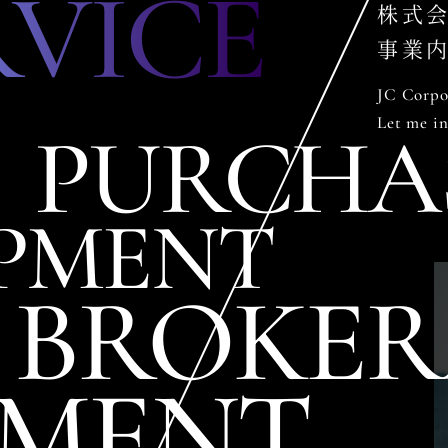
RVICE
株式
事業
JC Corpor
Let me in
PURCHA
PMENT
BROKER
MENT