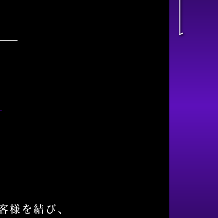
N
客様を結び、