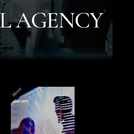
L AGENCY
More
More