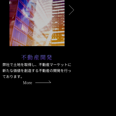
不動産開発
不
弊社で土地を取得し、不動産マーケットに
培ってきた
新たな価値を創造する不動産の開発を行っ
に、国内の
ております。
の不動産売
More