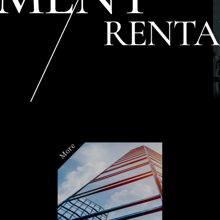
RENTA
More