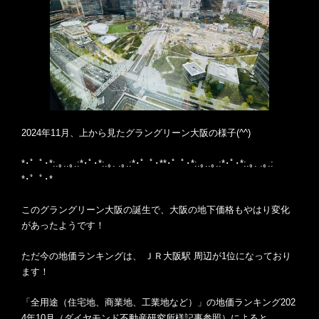
2024年11月、上から見たグラングリーン大阪の様子(^^)
*･゜ﾟ･*:.｡..｡.:*･ﾟ･*:.｡. .｡.:*･゜ﾟ･**･゜ﾟ･*:.｡..｡.:*･ﾟ･*:.｡. .｡.:
*･゜ﾟ･*
このグラングリーン大阪の誕生で、大阪の地下価格もやはり変化
があったようです！
ただ今の地価ランキングは、 ＪＲ大阪駅 周辺が1位になっており
ます！
「全用途（住宅地、商業地、工業地など）」の地価ランキング202
4年10月（ダイヤモンド不動産研究所様記事参照）によると、、