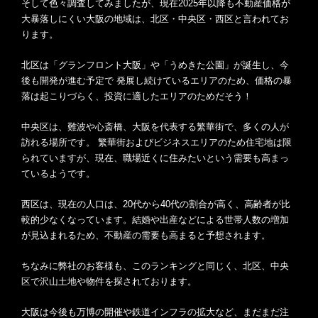
そして色々調査してみましたが、現在2025年以降も不動産価格が
大暴落しにくい大阪の地域は、北区・中央区・西区と言われてお
ります。
北区は「グランフロント大阪」や「うめきた公園」が誕生し、今
後も開発が進む予定で 発展し続けているエリアのため、価格の暴
落は起こりづらく、投資に適したエリアのためだそう！
中央区は、難波や心斎橋、大阪を代表する繁華街で、多くの人が
訪れる場所です。 繁華街およびビジネスエリアのため住宅地は限
られていますが、現在、職場近くに住みたいという需要も高まっ
ているようです。
西区は、現在の人口は、20代から40代の割合が高く、高齢者が比
較的少なくなっています。結婚や出産などによる世帯人数の増加
が見込まれるため、不動産の需要も高まると予想されます。
ちなみに弊社のお客様も、このランキングと同じく、北区、中央
区で沢山土地や物件を探されております。
大阪は今後も万博の開催や鉄道インフラの拡大など、まだまだ注