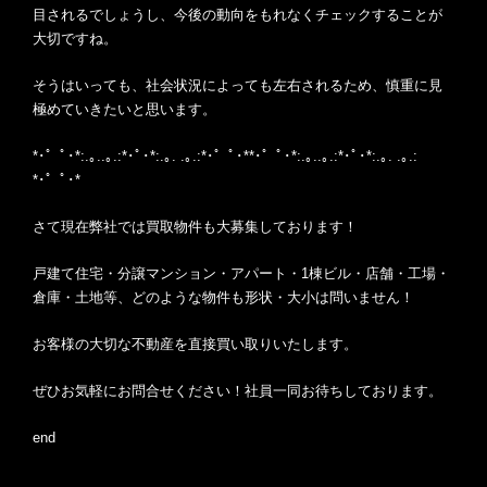
目されるでしょうし、今後の動向をもれなくチェックすることが
大切ですね。
そうはいっても、社会状況によっても左右されるため、慎重に見
極めていきたいと思います。
*･゜ﾟ･*:.｡..｡.:*･ﾟ･*:.｡. .｡.:*･゜ﾟ･**･゜ﾟ･*:.｡..｡.:*･ﾟ･*:.｡. .｡.:
*･゜ﾟ･*
さて現在弊社では買取物件も大募集しております！
戸建て住宅・分譲マンション・アパート・1棟ビル・店舗・工場・
倉庫・土地等、どのような物件も形状・大小は問いません！
お客様の大切な不動産を直接買い取りいたします。
ぜひお気軽にお問合せください！社員一同お待ちしております。
end